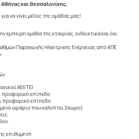
ς
Αθήνας και Θεσσαλονίκης.
r
για να γίνει μέλος της ομάδας μας!
ν έμπειρη ομάδα της εταιρίας, ενδεικτικά και όχι
αθμών Παραγωγής Ηλεκτρικής Ενέργειας από ΑΠΕ
ν
ών
ανικού ΑΕΙ/ΤΕΙ
αι προφορικό επίπεδο
αι προφορικό επίπεδο
όμενο ωράριο που καλύπτει 24ωρο)
εις
λλον
ης επιθυμητή