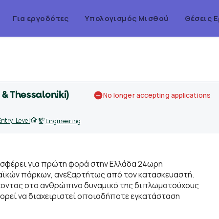
Για εργοδότες
Yπολογισμός Μισθού
Θέσεις 
& Thessaloniki)
No longer accepting applications
Entry-Level
Engineering
οσφέρει για πρώτη φορά στην Ελλάδα 24ωρη
αϊκών πάρκων, ανεξαρτήτως από τον κατασκευαστή.
έχοντας στο ανθρώπινο δυναμικό της διπλωματούχους
μπορεί να διαχειριστεί οποιαδήποτε εγκατάσταση