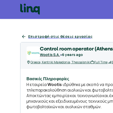
Επιστροφή στις θέσεις εργασίας
Control room operator (Athens 
Wootis S.A.
●
6 years ago
Greece, Kentriki Makedonia, Thessaloniki
Full Time
Βασικές Πληροφορίες
Η εταιρεία
Wootis
ιδρύθηκε με σκοπό να πρ
τηλεπαρακολούθηση αιολικών και φωτοβολτ
Αποκτώντας εμπειρία και τεχνογνωσία και 
μηχανικούς και εξειδικευμένους τεχνικούς 
φωτοβολταϊκών και αιολικών σταθμών.