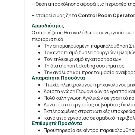
Η θέση απασχόλησης αφορά τις περιοχές τη
Η εταιρεία μας ζητά
Control Room Operato
Αρμοδιότητες
Ο υποψήφιος θα αναλάβει σε συνεργασία με τη
περιοριστικά:
Την απομακρυσμένη παρακολούθηση Στ
Τον εντοπισμό δυσλειτουργιών / βλαβώ
Tον τηλεχειρισμό εγκαταστάσεων
Τη διατήρηση ticketing συστήματος
Tην ανάλυση και προετοιμασία αναφορ
Απαραίτητα Προσόντα
Πτυχίο ηλεκτρολόγου ή μηχανολόγου μηχ
Άριστη γνώση Γερμανικών σε γραπτό κ
Πολύ καλή γνώση Αγγλικών σε γραπτό κ
Δυνατότητα εργασίας σε βάρδιες (κυλι
Εκπληρωμένες στρατιωτικές υποχρεώσ
Ικανότητα εργασίας σε ομαδικό περιβά
Επιθυμητά Προσόντα
Προϋπηρεσία σε κέντρο παρακολούθησ