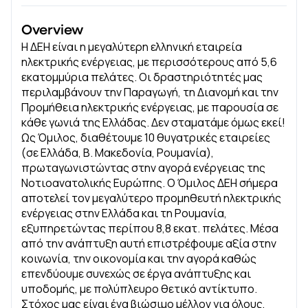
Overview
Η ΔΕΗ είναι η μεγαλύτερη ελληνική εταιρεία
ηλεκτρικής ενέργειας, με περισσότερους από 5,6
εκατομμύρια πελάτες. Οι δραστηριότητές μας
περιλαμβάνουν την Παραγωγή, τη Διανομή και την
Προμήθεια ηλεκτρικής ενέργειας, με παρουσία σε
κάθε γωνιά της Ελλάδας. Δεν σταματάμε όμως εκεί!
Ως Όμιλος, διαθέτουμε 10 θυγατρικές εταιρείες
(σε Ελλάδα, Β. Μακεδονία, Ρουμανία),
πρωταγωνιστώντας στην αγορά ενέργειας της
Νοτιοανατολικής Ευρώπης. Ο Όμιλος ΔΕΗ σήμερα
αποτελεί τον μεγαλύτερο προμηθευτή ηλεκτρικής
ενέργειας στην Ελλάδα και τη Ρουμανία,
εξυπηρετώντας περίπου 8,8 εκατ. πελάτες. Μέσα
από την ανάπτυξη αυτή επιστρέφουμε αξία στην
κοινωνία, την οικονομία και την αγορά καθώς
επενδύουμε συνεχώς σε έργα ανάπτυξης και
υποδομής, με πολύπλευρο θετικό αντίκτυπο.
Στόχος μας είναι ένα βιώσιμο μέλλον για όλους,