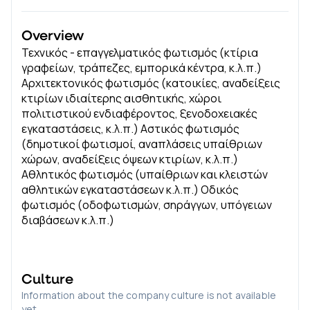
Overview
Τεχνικός - επαγγελματικός φωτισμός (κτίρια
γραφείων, τράπεζες, εμπορικά κέντρα, κ.λ.π.)
Αρχιτεκτονικός φωτισμός (κατοικίες, αναδείξεις
κτιρίων ιδιαίτερης αισθητικής, χώροι
πολιτιστικού ενδιαφέροντος, ξενοδοχειακές
εγκαταστάσεις, κ.λ.π.) Αστικός φωτισμός
(δημοτικοί φωτισμοί, αναπλάσεις υπαίθριων
χώρων, αναδείξεις όψεων κτιρίων, κ.λ.π.)
Αθλητικός φωτισμός (υπαίθριων και κλειστών
αθλητικών εγκαταστάσεων κ.λ.π.) Οδικός
φωτισμός (οδοφωτισμών, σηράγγων, υπόγειων
διαβάσεων κ.λ.π.)
Culture
Information about the company culture is not available
yet.