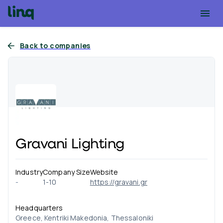
Back to companies
Gravani Lighting
Industry
Company Size
Website
-
1-10
https://gravani.gr
Headquarters
Greece, Kentriki Makedonia, Thessaloniki