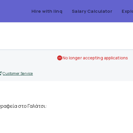
Hire with linq
Salary Calculator
Expl
No longer accepting applications
Customer Service
 γραφεία στο Γαλάτσι: