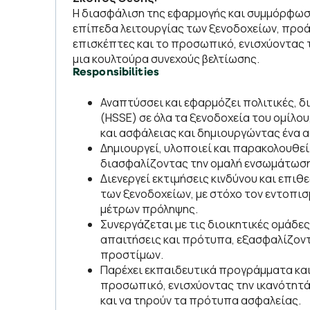
Η διασφάλιση της εφαρμογής και συμμόρφωση
επίπεδα λειτουργίας των ξενοδοχείων, προάγ
επισκέπτες και το προσωπικό, ενισχύοντας τ
μια κουλτούρα συνεχούς βελτίωσης.
Responsibilities
Αναπτύσσει και εφαρμόζει πολιτικές, δ
(HSSE) σε όλα τα ξενοδοχεία του ομίλ
και ασφάλειας και δημιουργώντας ένα 
Δημιουργεί, υλοποιεί και παρακολουθεί
διασφαλίζοντας την ομαλή ενσωμάτωση 
Διενεργεί εκτιμήσεις κινδύνου και επι
των ξενοδοχείων, με στόχο τον εντοπισ
μέτρων πρόληψης.
Συνεργάζεται με τις διοικητικές ομάδε
απαιτήσεις και πρότυπα, εξασφαλίζοντ
προστίμων.
Παρέχει εκπαιδευτικά προγράμματα κα
προσωπικό, ενισχύοντας την ικανότητά
και να τηρούν τα πρότυπα ασφαλείας.