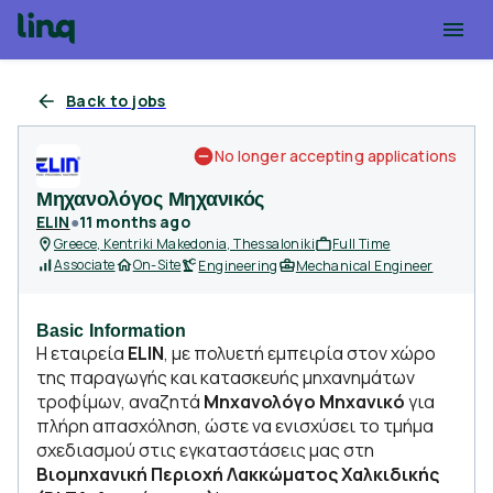
Back to jobs
No longer accepting applications
Μηχανολόγος Μηχανικός
ELIN
●
11 months ago
Greece, Kentriki Makedonia, Thessaloniki
Full Time
Associate
On-Site
Engineering
Mechanical Engineer
Basic Information
Η εταιρεία
ELIN
, με πολυετή εμπειρία στον χώρο
της παραγωγής και κατασκευής μηχανημάτων
τροφίμων, αναζητά
Μηχανολόγο Μηχανικό
για
πλήρη απασχόληση, ώστε να ενισχύσει το τμήμα
σχεδιασμού στις εγκαταστάσεις μας στη
Βιομηχανική Περιοχή Λακκώματος Χαλκιδικής