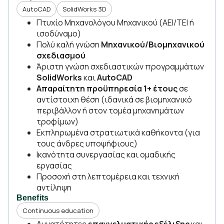
AutoCAD
SolidWorks 3D
Πτυχίο Μηχανολόγου Μηχανικού (ΑΕΙ/ΤΕΙ ή
ισοδύναμο)
Πολύ καλή γνώση
Μηχανικού/Βιομηχανικού
σχεδιασμού
Άριστη γνώση σχεδιαστικών προγραμμάτων
SolidWorks
και
AutoCAD
Απαραίτητη προϋπηρεσία 1+ έτους
σε
αντίστοιχη θέση (ιδανικά σε βιομηχανικό
περιβάλλον ή στον τομέα μηχανημάτων
τροφίμων)
Εκπληρωμένα στρατιωτικά καθήκοντα (για
τους άνδρες υποψήφιους)
Ικανότητα συνεργασίας και ομαδικής
εργασίας
Προσοχή στη λεπτομέρεια και τεχνική
αντίληψη
Benefits
Continuous education