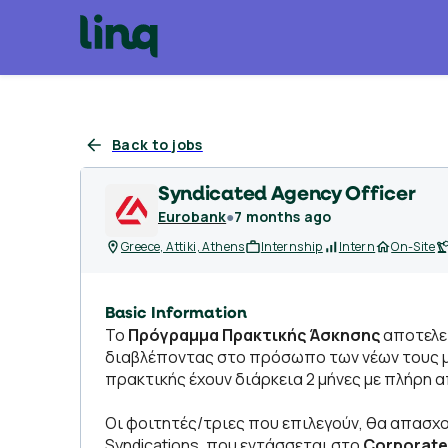
Back to jobs
Syndicated Agency Officer
Eurobank
●
7 months ago
Greece, Attiki, Athens
Internship
Intern
On-Site
Basic Information
To
Πρόγραμμα Πρακτικής Άσκησης
αποτελεί
διαβλέποντας στο πρόσωπο των νέων τους με
πρακτικής έχουν διάρκεια 2 μήνες με πλήρη 
Οι φοιτητές/τριες που επιλεγούν, θα απασχ
Syndications, που εντάσσεται στο
Corporate 