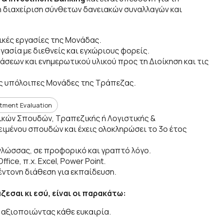
 διαχείριση σύνθετων δανειακών συναλλαγών και
ικές εργασίες της Μονάδας.
γασία με διεθνείς και εγχώριους φορείς.
σεων και ενημερωτικού υλικού προς τη Διοίκηση και τις
τις υπόλοιπες Μονάδες της Τράπεζας.
tment Evaluation
ικών Σπουδών, Τραπεζικής ή Λογιστικής &
ιμένου σπουδών και έχεις ολοκληρώσει το 3ο έτος
 γλώσσας, σε προφορικό και γραπτό λόγο.
fice, π.χ. Excel, Power Point.
έντονη διάθεση για εκπαίδευση.
ζεσαι κι εσύ, είναι οι παρακάτω:
, αξιοποιώντας κάθε ευκαιρία.