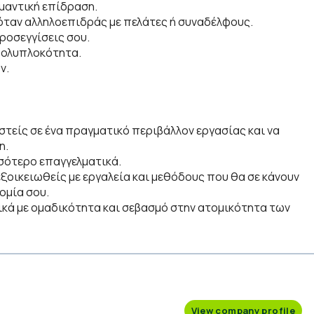
μαντική επίδραση.
 όταν αλληλοεπιδράς με πελάτες ή συναδέλφους.
προσεγγίσεις σου.
 πολυπλοκότητα.
ν.
αστείς σε ένα πραγματικό περιβάλλον εργασίας και να
η.
σσότερο επαγγελματικά.
εξοικειωθείς με εργαλεία και μεθόδους που θα σε κάνουν
ομία σου.
ικά με ομαδικότητα και σεβασμό στην ατομικότητα των
View company profile