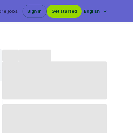
ore jobs
Sign in
Get started
English