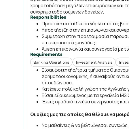
χρηματοδότηση μεγάλων επιχειρήσεων και τη
συγχρηματοδοτούμενων δανείων.
Responsibilities
Πρακτική εκπαίδευση γύρω από τις βασ
Υποστήριξη στην επικοινωνία και συνερ
Συμμετοχή στην προετοιμασία παρουσιά
επιχειρησιακές μονάδες.
Άμεση επικοινωνία και συνεργασία με 
Requirements
Banking Operations
Investment Analysis
Inves
Είσαι φοιτητής/τρια τμήματος Οικονομ
Χρηματοοικονομικής, ή συναφούς αντικε
σπουδών σου.
Κατέχεις πολύ καλή γνώση της Αγγλικής
Είσαι εξοικειωμένος με τα εργαλεία MS Of
Έχεις ομαδικό πνεύμα συνεργασίας και 
Οι αξίες μας τις οποίες θα θέλαμε να μοιρά
Να μαθαίνεις & να βελτιώνεσαι συνεχώς