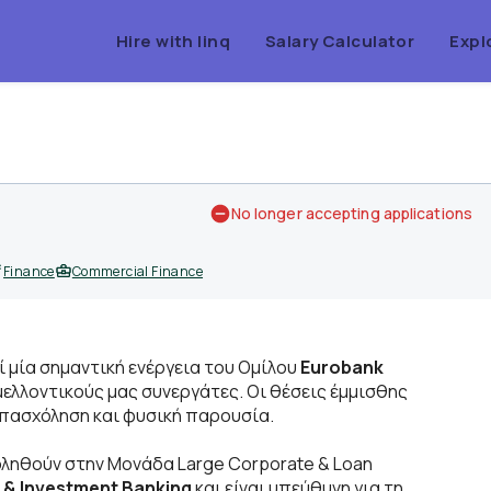
Hire with linq
Salary Calculator
Expl
No longer accepting applications
Finance
Commercial Finance
 μία σημαντική ενέργεια του Ομίλου
Eurobank
λλοντικούς μας συνεργάτες. Οι θέσεις έμμισθης
απασχόληση και φυσική παρουσία.
οληθούν στην Μονάδα Large Corporate & Loan
& Investment Banking
και είναι υπεύθυνη
για τη