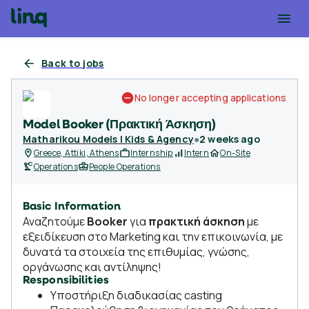
Back to jobs
No longer accepting applications
Model Booker (Πρακτική Άσκηση)
Matharikou Models | Kids & Agency
●
2 weeks ago
Greece, Attiki, Athens
Internship
Intern
On-Site
Operations
People Operations
Basic Information
Αναζητούμε
Booker
για
πρακτική άσκηση
με
εξειδίκευση στο Μarketing και την επικοινωνία, με
δυνατά τα στοιχεία της επιθυμίας, γνώσης,
οργάνωσης και αντίληψης!
Responsibilities
Υποστήριξη διαδικασίας casting