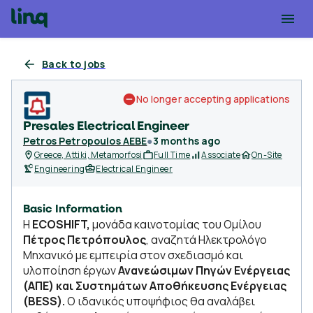
Back to jobs
No longer accepting applications
Presales Electrical Engineer
Petros Petropoulos AEBE
●
3 months ago
Greece, Attiki, Metamorfosi
Full Time
Associate
On-Site
Engineering
Electrical Engineer
Basic Information
Η
ECOSHIFT,
μονάδα καινοτομίας του Ομίλου
Πέτρος Πετρόπουλος
, αναζητά Ηλεκτρολόγο
Μηχανικό με εμπειρία στον σχεδιασμό και
υλοποίηση έργων
Ανανεώσιμων Πηγών Ενέργειας
(ΑΠΕ)
και Συστημάτων Αποθήκευσης Ενέργειας
(BESS).
Ο ιδανικός υποψήφιος θα αναλάβει