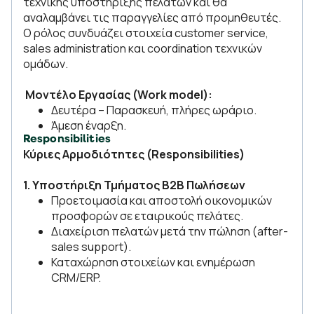
τεχνικής υποστήριξης πελατών και θα
αναλαμβάνει τις παραγγελίες από προμηθευτές.
Ο ρόλος συνδυάζει στοιχεία customer service,
sales administration και coordination τεχνικών
ομάδων.
Μοντέλο Εργασίας (Work model):
Δευτέρα – Παρασκευή, πλήρες ωράριο.
Άμεση έναρξη.
Responsibilities
Κύριες Αρμοδιότητες (Responsibilities)
1. Υποστήριξη Τμήματος B2B Πωλήσεων
Προετοιμασία και αποστολή οικονομικών
προσφορών σε εταιρικούς πελάτες.
Διαχείριση πελατών μετά την πώληση (after-
sales support).
Καταχώρηση στοιχείων και ενημέρωση
CRM/ERP.