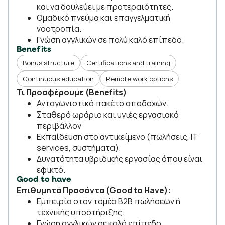
και να δουλεύει με προτεραιότητες.
Ομαδικό πνεύμα και επαγγελματική
νοοτροπία.
Γνώση αγγλικών σε πολύ καλό επίπεδο.
Benefits
Bonus structure
Certifications and training
Continuous education
Remote work options
Τι Προσφέρουμε (Benefits)
Ανταγωνιστικό πακέτο αποδοχών.
Σταθερό ωράριο και υγιές εργασιακό
περιβάλλον
Εκπαίδευση στο αντικείμενο (πωλήσεις, IT
services, συστήματα).
Δυνατότητα υβριδικής εργασίας όπου είναι
εφικτό.
Good to have
Επιθυμητά Προσόντα (Good to Have):
Εμπειρία στον τομέα B2B πωλήσεων ή
τεχνικής υποστήριξης.
Γνώση αγγλικών σε καλό επίπεδο.