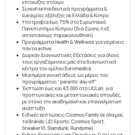
επίτευξης στόχων
Συνεχή εκπαιδευτικά προγράμματα &
ευκαιρίες εξέλιξης σε Ελλάδα & Κύπρο
Υποτροφία έως 75% στο Ευρωπαικό
Πανεπιστήμιο Κύπρου (δια ζώσης ή εξ
αποστάσεως παρακολούθηση)
Προγράμματα Health & Wellness για να μένεις
πάντα active
Δωρεάν Διαγνωστικές Εξετάσεις για όλους
τους εργαζόμενους μας στα διαγνωστικά
κέντρα του ομίλου Euromedica
Μία ημέρα γονική άδεια, ως μέρος του
προγράμματος "parents’ day off"
Έκπτωση έως και €3.000 στο UCLan, για
προπτυχιακές και μεταπτυχιακές σπουδές,
με στόχο την ακαδημαϊκή και επαγγελματική
ανάπτυξη
Ειδικές εκπτώσεις Cosmos Family σε όλα μας
τα Brands (JD Sports, Cosmos Sport,
Sneaker10, Slamdunk, Rundome)
Extras, Εκπτώσεις και Προνόμια- Γιατί το να