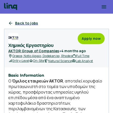
Back to jobs
Apply now
Χημικός Εργαστηρίου
AKTOR Group of Companies
●
4 months ago
Greece, Notio Aigaio, Dodekaniso, Rhodes
Full Time
Entry-Level
On-Site
Natural Science
Lab Analyst
Basic Information
Ο
Όμιλος εταιρειών AKTOR
, αποτελεί κορυφαίο
πρωταγωνιστή στο τομέα των υποδομών της
χώρας, προσφέροντας υπηρεσίες υψηλού
επιπέδου μέσα από ένα αναπτυγμένο
χαρτοφυλάκιο δραστηριοτήτων,
περιλαμβανομένων της Κατασκευής, των