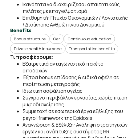
Ικανότητα να διαχειρίζεσαι απαιτητικούς
πελάτες με επαγγελματισμό
Επιθυμητή: Πτυχίο Οικονομικών / Λογιστικής
/ Διοίκησης Ανθρώπινου Δυναμικού
Benefits
Bonus structure
Car
Continuous education
Private health insurance
Transportation benefits
Τι προσφέρουμε:
Εξαιρετικά ανταγωνιστικό πακέτο
αποδοχών
Έξτρα bonus επίδοσης & ειδικά οφέλη σε
περίπτωση μεταγραφής
Ιδιωτική ασφάλιση υγείας
Σύγχρονο περιβάλλον εργασίας, χωρίς πίεση
μικροδιαχείρισης
Συμμετοχή σε εσωτερικά έργα εξέλιξης του
payroll framework της Epidosis
Αναγνώριση & Εξέλιξη: Ανάληψη στρατηγικών
έργων και ανάπτυξης συστήματος HR