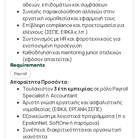
αδειών, επιδομάτων και συμβάσεων
Συνεχής παρακολούθηση αλλαγών στην
εργατική νομοθεσία και εφαρμογή τους
Επίβλεψη compliance και προετοιμασία για
ελέγχους (ΣΕΠΕ, ΕΦΚΑ κ.λπ.)
Συντονισμός με HR και φοροτεχνικούς για
ενοποιημένη προσέγγιση
Καθοδήγηση και mentoring junior στελεχών
(εφόσον απαιτείται)
Requirements
Payroll
Απαραίτητα Προσόντα:
Τουλάχιστον
3 έτη εμπειρίας
σε ρόλο Payroll
Specialist ή Accountant
Άριστη γνώση εργατικής και ασφαλιστικής
νομοθεσίας (ΕΦΚΑ, ΕΡΓΑΝΗ,ΣΕΠΕ)
Εξοικείωση με λογιστικά προγράμματα (π.χ.
EpsilonNet, SoftOne ή παρόμοια)
Συνέπεια, διακριτικότητα και οργανωτική
ικανότητα