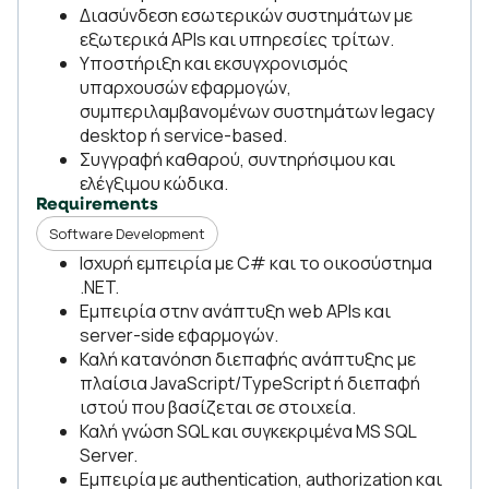
Διασύνδεση εσωτερικών συστημάτων με
εξωτερικά APIs και υπηρεσίες τρίτων.
Υποστήριξη και εκσυγχρονισμός
υπαρχουσών εφαρμογών,
συμπεριλαμβανομένων συστημάτων legacy
desktop ή service-based.
Συγγραφή καθαρού, συντηρήσιμου και
ελέγξιμου κώδικα.
Requirements
Software Development
Ισχυρή εμπειρία με C# και το οικοσύστημα
.NET.
Εμπειρία στην ανάπτυξη web APIs και
server-side εφαρμογών.
Καλή κατανόηση διεπαφής ανάπτυξης με
πλαίσια JavaScript/TypeScript ή διεπαφή
ιστού που βασίζεται σε στοιχεία.
Καλή γνώση SQL και συγκεκριμένα MS SQL
Server.
Εμπειρία με authentication, authorization και