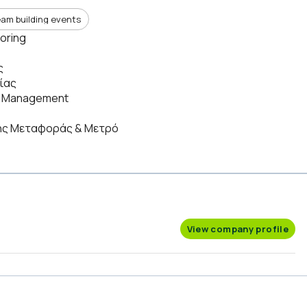
eam building events
oring
ς
σίας
 & Management
κής Μεταφοράς & Μετρό
View company profile