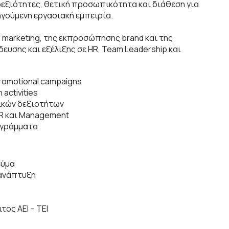
εξιότητες, θετική προσωπικότητα και διάθεση για
ηγούμενη εργασιακή εμπειρία.
υ marketing, της εκπροσώπησης brand και της
ευσης και εξέλιξης σε HR, Team Leadership και
romotional campaigns
activities
ικών δεξιοτήτων
HR και Management
ρογράμματα
εύμα
 ανάπτυξη
τος ΑΕΙ – ΤΕΙ