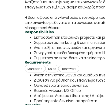
Αναζητούμε υποψηφίους με επικοινωνιακές δ
επαγγελματική εξέλιξη, ακόμη και χωρίς προ
Η θέση αφορά entry-level ρόλο στον χώρο το
επικοινωνίας με δυνατότητα συνεχούς εκπαίδ
Management θέσεις.
Responsibilities
Εκπροσώπηση εταιρικών projects και p
Συμμετοχή σε marketing & communication 
Ανάπτυξη επικοινωνιακών και οργανωτ
Συνεργασία με εξειδικευμένα τμήματα 
Συμμετοχή σε εκπαιδευτικά training π
Requirements
Marketing
Sales
Teamwork
Άνεση στην επικοινωνία και ομαδικό πν
Διάθεση για μάθηση και επαγγελματική
Οργανωτικότητα και συνέπεια
Βασικές γνώσεις MS Office
Απόφοιτος Λυκείου / Φοιτητής / Απόφοι
Προϋπηρεσία δεν είναι απαραίτητη