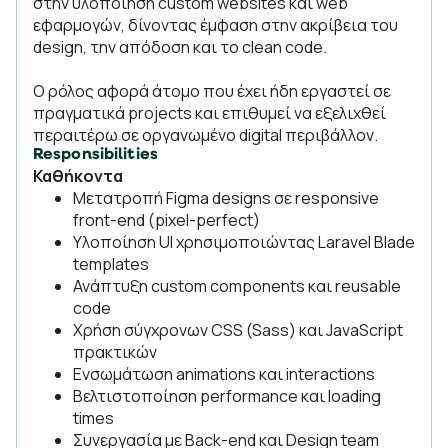
στην υλοποίηση custom websites και web
εφαρμογών, δίνοντας έμφαση στην ακρίβεια του
design, την απόδοση και το clean code.
Ο ρόλος αφορά άτομο που έχει ήδη εργαστεί σε
πραγματικά projects και επιθυμεί να εξελιχθεί
περαιτέρω σε οργανωμένο digital περιβάλλον.
Responsibilities
Καθήκοντα
Μετατροπή Figma designs σε responsive
front-end (pixel-perfect)
Υλοποίηση UI χρησιμοποιώντας Laravel Blade
templates
Ανάπτυξη custom components και reusable
code
Χρήση σύγχρονων CSS (Sass) και JavaScript
πρακτικών
Ενσωμάτωση animations και interactions
Βελτιστοποίηση performance και loading
times
Συνεργασία με Back-end και Design team