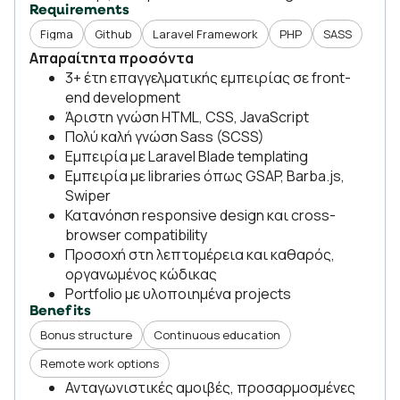
Requirements
Figma
Github
Laravel Framework
PHP
SASS
Απαραίτητα προσόντα
3+ έτη επαγγελματικής εμπειρίας σε front-
end development
Άριστη γνώση HTML, CSS, JavaScript
Πολύ καλή γνώση Sass (SCSS)
Εμπειρία με Laravel Blade templating
Εμπειρία με libraries όπως GSAP, Barba.js,
Swiper
Κατανόηση responsive design και cross-
browser compatibility
Προσοχή στη λεπτομέρεια και καθαρός,
οργανωμένος κώδικας
Portfolio με υλοποιημένα projects
Benefits
Bonus structure
Continuous education
Remote work options
Ανταγωνιστικές αμοιβές, προσαρμοσμένες