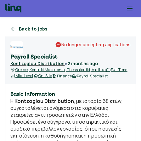
Back to jobs
No longer accepting applications
Payroll Specialist
Kontzoglou Distribution
●
2 months ago
Greece, Kentriki Makedonia, Thessaloniki, Vasilika
Full Time
Mid-Level
On-Site
Finance
Payroll Specialist
Basic Information
Η
Kontzoglou Distribution
, με ιστορία 68 ετών,
συγκαταλέγεται ανάμεσα στις κορυφαίες
εταιρείες αντιπροσωπειών στην Ελλάδα.
Προσφέρει ένα σύγχρονο, υποστηρικτικό και
ομαδικό περιβάλλον εργασίας, όπου η συνεχής
εκπαίδευση, η καθοδήγηση και η προσωπική