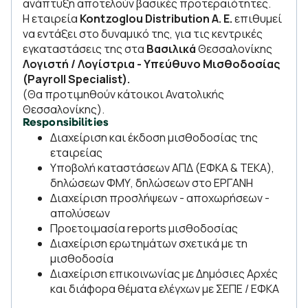
ανάπτυξη αποτελούν βασικές προτεραιότητες.
Η εταιρεία
Kontzoglou Distribution
Α. Ε.
επιθυμεί
να εντάξει στο δυναμικό της, για τις κεντρικές
εγκαταστάσεις της στα
Βασιλικά
Θεσσαλονίκης
Λογιστή / Λογίστρια - Υπεύθυνο Μισθοδοσίας
(Payroll Specialist).
(Θα προτιμηθούν κάτοικοι Ανατολικής
Θεσσαλονίκης).
Responsibilities
Διαχείριση και έκδοση μισθοδοσίας της
εταιρείας
Υποβολή καταστάσεων ΑΠΔ (ΕΦΚΑ & ΤΕΚΑ),
δηλώσεων ΦΜΥ, δηλώσεων στο ΕΡΓΑΝΗ
Διαχείριση προσλήψεων - αποχωρήσεων -
απολύσεων
Προετοιμασία reports μισθοδοσίας
Διαχείριση ερωτημάτων σχετικά με τη
μισθοδοσία
Διαχείριση επικοινωνίας με Δημόσιες Αρχές
και διάφορα θέματα ελέγχων με ΣΕΠΕ / ΕΦΚΑ