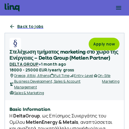
Back to jobs
Apply now
Στελέχωση τμήματος marketing στο χώρο της
Ενέργειας – Delta Group (Metlen Partner)
DELTA GROUP
●
1 month ago
18000 - 25000 EUR/yearly gross
Greece, Attiki, Athens
Full Time
Entry-Level
On-Site
Business Development, Sales & Account
Marketing
Management
Sales & Marketing
Basic Information
Η
DeltaGroup
, ως Επίσημος Συνεργάτης του
Ομίλου
MetlenEnergy & Metals
, αναπτύσσεται
και αναζητά τον κατάλληλο υποψήφιο/α για