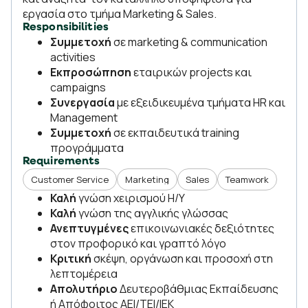
εργασία στο τμήμα Marketing & Sales.
Responsibilities
Συμμετοχή
σε marketing & communication
activities
Εκπροσώπηση
εταιρικών projects και
campaigns
Συνεργασία
με εξειδικευμένα τμήματα HR και
Management
Συμμετοχή
σε εκπαιδευτικά training
προγράμματα
Requirements
Customer Service
Marketing
Sales
Teamwork
Καλή
γνώση χειρισμού Η/Υ
Καλή
γνώση της αγγλικής γλώσσας
Ανεπτυγμένες
επικοινωνιακές δεξιότητες
στον προφορικό και γραπτό λόγο
Κριτική
σκέψη, οργάνωση και προσοχή στη
λεπτομέρεια
Απολυτήριο
Δευτεροβάθμιας Εκπαίδευσης
ή Απόφοιτος ΑΕΙ/ΤΕΙ/ΙΕΚ