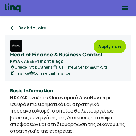
Back to jobs
Apply now
Head of Finance & Business Control
KAYAK ABEE
●
1 month ago
Greece, Attiki, Athens
Full Time
Senior
On-Site
Finance
Commercial Finance
Basic Information
Η KAYAK αναζητά
Οικονομικό Διευθυντή
με
ισχυρό επιχειρηματικό και στρατηγικό
προσανατολισμό, ο οποίος θα λειτουργεί ως
βασικός συνεργάτης της Διοίκησης στη λήψη
αποφάσεων και στη διαμόρφωση της οικονομικής
στρατηγικής της εταιρείας.