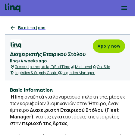
Back to jobs
Apply now
Διαχειριστής Εταιρικού Στόλου
linq
●
4 weeks ago
Greece, Ipeiros, Arta
Full Time
Mid-Level
On-Site
Logistics & Supply Chain
Logistics Manager
Basic Information
Η linq
αναζητά για λογαριασμό πελάτη της, μίας εκ
των κορυφαίων βιομηχανιών στην Ήπειρο, έναν
έμπειρο
Διαχειριστή Εταιρικού Στόλου (Fleet
Manager)
, για τις εγκαταστάσεις της εταιρείας
στην
περιοχή της Άρτας
.