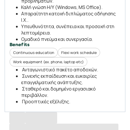
προβλημάτων.
Καλή γνώση Η/Υ (Windows, MS Office).
Απαραίτητη κατοχή διπλώματος οδήγησης
Ι.Χ..
Υπευθυνότητα, συνέπεια και προσοχή στη
λεπτομέρεια.
Ομαδικό πνεύμα και συνεργασία.
Benefits
Continuous education
Flexi work schedule
Work equipment (ex. phone, laptop etc)
Ανταγωνιστικό πακέτο αποδοχών.
Συνεχής εκπαίδευση και ευκαιρίες
επαγγελματικής ανάπτυξης.
Σταθερό και δομημένο εργασιακό
περιβάλλον.
Προοπτικές εξέλιξης.