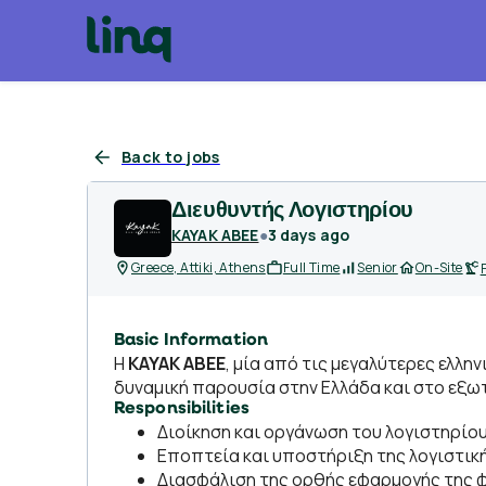
Back to jobs
Διευθυντής Λογιστηρίου
KAYAK ABEE
●
3 days ago
Greece, Attiki, Athens
Full Time
Senior
On-Site
Basic Information
Η
KAYAK ΑΒΕΕ
, μία από τις μεγαλύτερες ελλη
δυναμική παρουσία στην Ελλάδα και στο εξω
Responsibilities
Διοίκηση και οργάνωση του λογιστηρίου
Εποπτεία και υποστήριξη της λογιστική
Διασφάλιση της ορθής εφαρμογής της φ