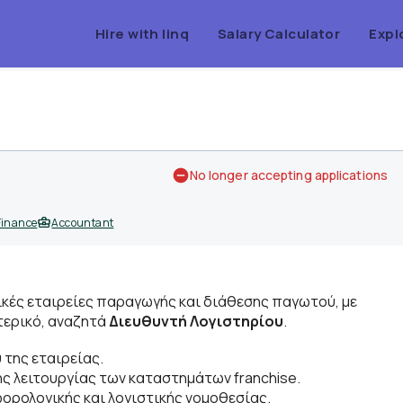
Hire with linq
Salary Calculator
Expl
No longer accepting applications
Finance
Accountant
νικές εταιρείες παραγωγής και διάθεσης παγωτού, με
τερικό, αναζητά
Διευθυντή Λογιστηρίου
.
 της εταιρείας.
ς λειτουργίας των καταστημάτων franchise.
ορολογικής και λογιστικής νομοθεσίας.