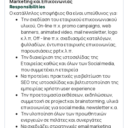
Marketing και Επικοινωνίας
Responsibilities
Ο κατάλληλος υποψήφιος θα είναι υπεύθυνος για:
Tην σχεδίαση του εταιρικού επικοινωνιακού
υλικού, On-line π.χ. promo campaigns, web
banners, animated videο, mail newsletter, logo
κ.λ.π, Off - line π.χ. σχεδιασμός καταλόγων,
φυλλαδίων, έντυπα εταιρικής επικοινωνίας,
παρουσιάσεις ppt κ.λ.π.
Την διαχείριση της ιστοσελίδας της
Εταιρείας καθώς και όλων των Social media,
που συμμετέχει η εταιρεία
Να προτείνει πρακτικές για βελτίωση του
SEO της ιστοσελίδας και βελτιστοποίηση της
εμπειρίας χρήστη user experience
Την προετοιμασία εκθέσεων, εκδηλώσεων,
συμμετοχή σε project και brainstorming, υλικά
επικοινωνίας για social media, newsletter κ.α.
Την υλοποίηση όλων των προωθητικών
ενεργειών σε πελάτες και συνεργάτες
Να σχεδιάζει στρατηγικές email marketing