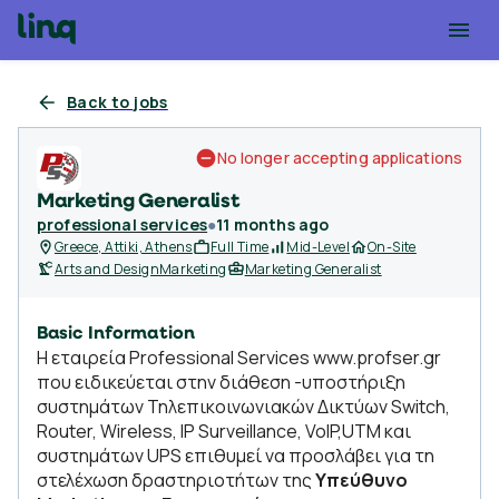
Back to jobs
No longer accepting applications
Marketing Generalist
professional services
●
11 months ago
Greece, Attiki, Athens
Full Time
Mid-Level
On-Site
Arts and Design
Marketing
Marketing Generalist
Basic Information
Η εταιρεία Professional Services www.profser.gr
που ειδικεύεται στην διάθεση -υποστήριξη
συστημάτων Τηλεπικοινωνιακών Δικτύων Switch,
Router, Wireless, IP Surveillance, VoIP,UTM και
συστημάτων UPS επιθυμεί να προσλάβει για τη
στελέχωση δραστηριοτήτων της
Υπεύθυνο