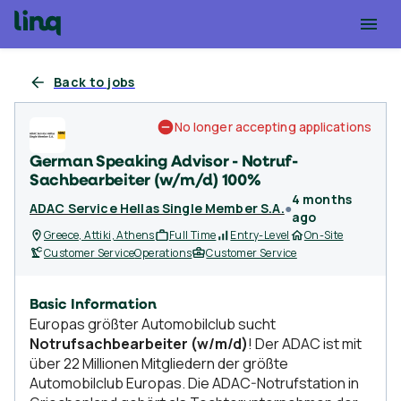
Back to jobs
No longer accepting applications
German Speaking Advisor - Notruf-
Sachbearbeiter (w/m/d) 100%
4 months
ADAC Service Hellas Single Member S.A.
●
ago
Greece, Attiki, Athens
Full Time
Entry-Level
On-Site
Customer Service
Operations
Customer Service
Basic Information
Europas größter Automobilclub sucht
Notrufsachbearbeiter (w/m/d)
! Der ADAC ist mit
über 22 Millionen Mitgliedern der größte
Automobilclub Europas. Die ADAC-Notrufstation in