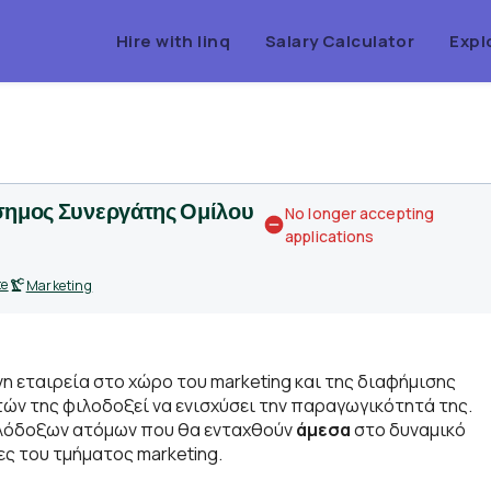
Hire with linq
Salary Calculator
Expl
ίσημος Συνεργάτης Ομίλου
No longer accepting
applications
te
Marketing
νη εταιρεία στο χώρο του marketing και της διαφήμισης
ν της φιλοδοξεί να ενισχύσει την παραγωγικότητά της.
φιλόδοξων ατόμων που θα ενταχθούν
άμεσα
στο δυναμικό
ες του τμήματος marketing.