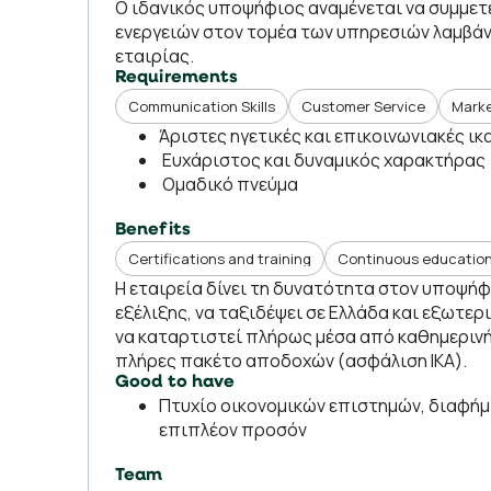
Ο ιδανικός υποψήφιος αναμένεται να συμμετ
ενεργειών στον τομέα των υπηρεσιών λαμβά
εταιρίας.
Requirements
Communication Skills
Customer Service
Mark
Άριστες ηγετικές και επικοινωνιακές ι
Ευχάριστος και δυναμικός χαρακτήρας
Ομαδικό πνεύμα
Benefits
Certifications and training
Continuous educatio
Η εταιρεία δίνει τη δυνατότητα στον υποψήφ
εξέλιξης, να ταξιδέψει σε Ελλάδα και εξωτε
να καταρτιστεί πλήρως μέσα από καθημερινή
πλήρες πακέτο αποδοχών (ασφάλιση ΙΚΑ).
Good to have
Πτυχίο oικονομικών επιστημών, διαφήμ
επιπλέον προσόν
Team