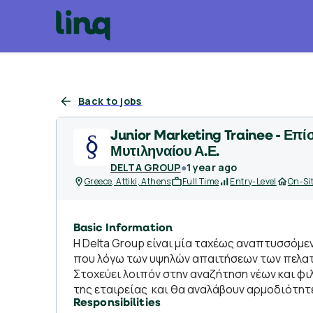
Back to jobs
Junior Marketing Trainee - Επ
Μυτιληναίου Α.Ε.
DELTA GROUP
●
1 year ago
Greece, Attiki, Athens
Full Time
Entry-Level
On-Si
Basic Information
Η Delta Group είναι μία ταχέως αναπτυσσόμε
που λόγω των υψηλών απαιτήσεων των πελατώ
Στοχεύει λοιπόν στην αναζήτηση νέων και 
της εταιρείας και θα αναλάβουν αρμοδιότητ
Responsibilities