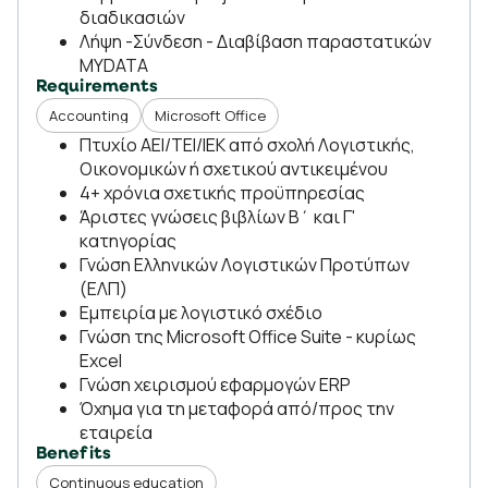
διαδικασιών
Λήψη -Σύνδεση - Διαβίβαση παραστατικών
ΜΥDATA
Requirements
Accounting
Microsoft Office
Πτυχίο ΑΕΙ/ΤΕΙ/ΙΕΚ από σχολή Λογιστικής,
Οικονομικών ή σχετικού αντικειμένου
4+ χρόνια σχετικής προϋπηρεσίας
Άριστες γνώσεις βιβλίων Β΄ και Γ'
κατηγορίας
Γνώση Ελληνικών Λογιστικών Προτύπων
(ΕΛΠ)
Εμπειρία με λογιστικό σχέδιο
Γνώση της Microsoft Office Suite - κυρίως
Excel
Γνώση χειρισμού εφαρμογών ERP
Όχημα για τη μεταφορά από/προς την
εταιρεία
Benefits
Continuous education