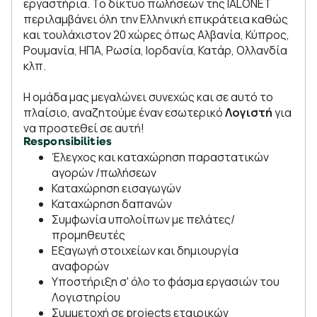
εργαστήρια. Το δίκτυο πωλήσεων της IALONET
περιλαμβάνει όλη την Ελληνική επικράτεια καθώς
και τουλάχιστον 20 χώρες όπως Αλβανία, Κύπρος,
Ρουμανία, ΗΠΑ, Ρωσία, Ιορδανία, Κατάρ, Ολλανδία
κλπ.
Η ομάδα μας μεγαλώνει συνεχώς και σε αυτό το
πλαίσιο, αναζητούμε έναν εσωτερικό
Λογιστή
για
να προστεθεί σε αυτή!
Responsibilities
Έλεγχος και καταχώρηση παραστατικών
αγορών /πωλήσεων
Καταχώρηση εισαγωγών
Καταχώρηση δαπανών
Συμφωνία υπολοίπων με πελάτες/
προμηθευτές
Εξαγωγή στοιχείων και δημιουργία
αναφορών
Υποστήριξη σ' όλο το φάσμα εργασιών του
Λογιστηρίου
Συμμετοχή σε projects εταιρικών