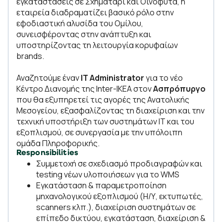
εγκαταστάσεις σε Σχηματάρι και Οινόφυτα, η
εταιρεία διαδραματίζει βασικό ρόλο στην
εφοδιαστική αλυσίδα του Ομίλου,
συνεισφέροντας στην ανάπτυξη και
υποστηρίζοντας τη λειτουργία κορυφαίων
brands.
Αναζητούμε έναν
IT Administrator
για το νέο
Κέντρο Διανομής της Inter-IKEA στον
Ασπρόπυργο
που θα εξυπηρετεί τις αγορές της Ανατολικής
Μεσογείου, εξασφαλίζοντας τη διαχείριση και την
τεχνική υποστήριξη των συστημάτων IT και του
εξοπλισμού, σε συνεργασία με την υπόλοιπη
ομάδα Πληροφορικής.
Responsibilities
Συμμετοχή σε σχεδιασμό προδιαγραφών και
testing νέων υλοποιήσεων για το WMS
Εγκατάσταση & παραμετροποίηση
μηχανολογικού εξοπλισμού (Η/Υ, εκτυπωτές,
scanners κλπ.), διαχείριση συστημάτων σε
επίπεδο δικτύου, εγκατάσταση, διαχείριση &