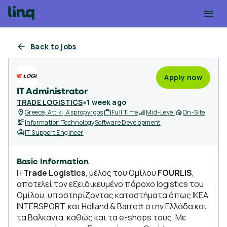
Back to jobs
Apply now
IT Administrator
TRADE LOGISTICS
●
1 week ago
Greece, Attiki, Aspropyrgos
Full Time
Mid-Level
On-Site
Information Technology
Software Development
IT Support Engineer
Basic Information
Η
Trade Logistics
, μέλος του Ομίλου
FOURLIS
,
αποτελεί τον εξειδικευμένο πάροχο logistics του
Ομίλου, υποστηρίζοντας καταστήματα όπως IKEA,
INTERSPORT, και Holland & Barrett στην Ελλάδα και
τα Βαλκάνια, καθώς και τα e-shops τους. Με