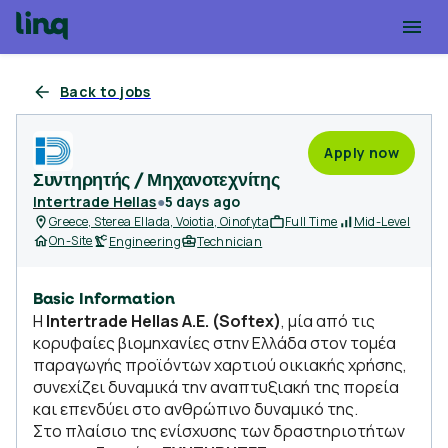
Back to jobs
Apply now
Συντηρητής / Μηχανοτεχνίτης
Intertrade Hellas
●
5 days ago
Greece, Sterea Ellada, Voiotia, Oinofyta
Full Time
Mid-Level
On-Site
Engineering
Technician
Basic Information
Η
Intertrade Hellas Α.Ε. (Softex)
, μία από τις
κορυφαίες βιομηχανίες στην Ελλάδα στον τομέα
παραγωγής προϊόντων χαρτιού οικιακής χρήσης,
συνεχίζει δυναμικά την αναπτυξιακή της πορεία
και επενδύει στο ανθρώπινο δυναμικό της.
Στο πλαίσιο της ενίσχυσης των δραστηριοτήτων