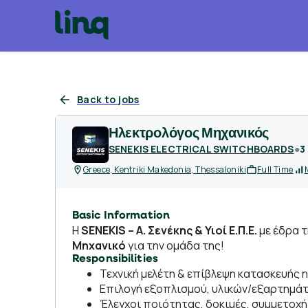
Back to jobs
Ηλεκτρολόγος Μηχανικός
SENEKIS ELECTRICAL SWITCHBOARDS
●
3
Greece, Kentriki Makedonia, Thessaloniki
Full Time
Basic Information
Η
SENEKIS – Α. Σενέκης & Υιοί Ε.Π.Ε.
με έδρα τ
Μηχανικό
για την ομάδα της!
Responsibilities
Τεχνική μελέτη & επίβλεψη κατασκευής 
Επιλογή εξοπλισμού, υλικών/εξαρτημάτ
Έλεγχοι ποιότητας, δοκιμές, συμμετοχή 