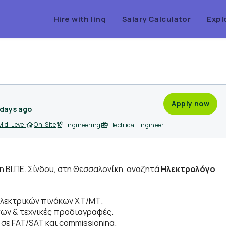
Hire with linq
Salary Calculator
Expl
Apply now
 days ago
Mid-Level
On-Site
Engineering
Electrical Engineer
η ΒΙ.ΠΕ. Σίνδου, στη Θεσσαλονίκη, αναζητά
Ηλεκτρολόγο
ηλεκτρικών πινάκων ΧΤ/ΜΤ.
ων & τεχνικές προδιαγραφές.
σε FAT/SAT και commissioning.