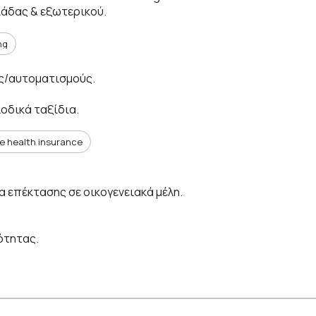
άδας & εξωτερικού.
ng
ες/αυτοματισμούς.
ιοδικά ταξίδια.
te health insurance
α επέκτασης σε οικογενειακά μέλη.
ότητας.