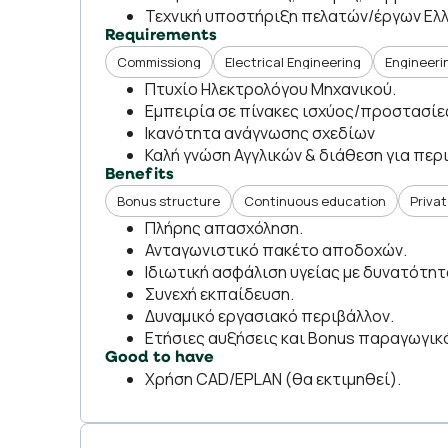
Τεχνική υποστήριξη πελατών/έργων Ελλ
Requirements
Commissiong
Electrical Engineering
Engineeri
Πτυχίο Ηλεκτρολόγου Μηχανικού.
Εμπειρία σε πίνακες ισχύος/προστασί
Ικανότητα ανάγνωσης σχεδίων
Καλή γνώση Αγγλικών & διάθεση για περ
Benefits
Bonus structure
Continuous education
Priva
Πλήρης απασχόληση.
Ανταγωνιστικό πακέτο αποδοχών.
Ιδιωτική ασφάλιση υγείας με δυνατότητ
Συνεχή εκπαίδευση.
Δυναμικό εργασιακό περιβάλλον.
Ετήσιες αυξήσεις και Bonus παραγωγικ
Good to have
Χρήση CAD/EPLAN (θα εκτιμηθεί).