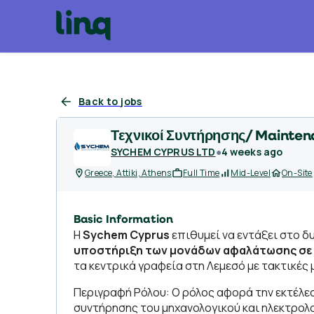
Back to jobs
Τεχνικοί Συντήρησης/ Mainten
SYCHEM CYPRUS LTD
●
4 weeks ago
Greece, Attiki, Athens
Full Time
Mid-Level
On-Site
Basic Information
H
Sychem Cyprus
επιθυμεί να εντάξει στο δ
υποστήριξη των μονάδων αφαλάτωσης σε 
τα κεντρικά γραφεία στη Λεμεσό με τακτικές 
Περιγραφή Ρόλου: Ο ρόλος αφορά την εκτέλ
συντήρησης του μηχανολογικού και ηλεκτρο