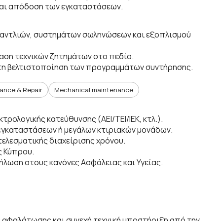
και απόδοση των εγκαταστάσεων.
 αντλιών, συστημάτων σωληνώσεων και εξοπλισμού
αση τεχνικών ζητημάτων στο πεδίο.
α τη βελτιστοποίηση των προγραμμάτων συντήρησης.
ance & Repair
Mechanical maintenance
ρολογικής κατεύθυνσης (ΑΕΙ/ΤΕΙ/ΙΕΚ, κτλ.).
εγκαταστάσεων ή μεγάλων κτιριακών μονάδων.
τελεσματικής διαχείρισης χρόνου.
ς Κύπρου.
λωση στους κανόνες Ασφάλειας και Υγείας.
ς αφαλάτωσης και συνεχή τεχνική υποστήριξη από την