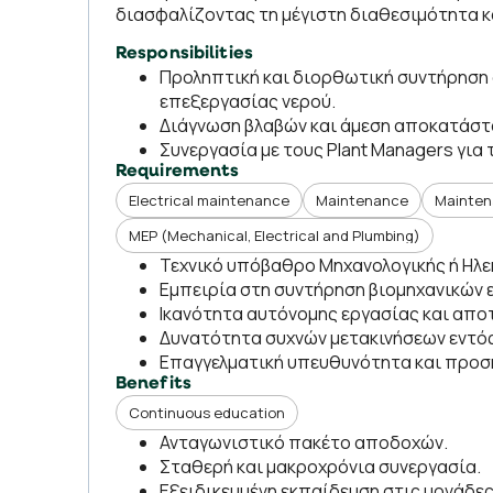
διασφαλίζοντας τη μέγιστη διαθεσιμότητα 
Responsibilities
Προληπτική και διορθωτική συντήρηση
επεξεργασίας νερού.
Διάγνωση βλαβών και άμεση αποκατάστ
Συνεργασία με τους Plant Managers γι
Requirements
Electrical maintenance
Maintenance
Mainten
MEP (Mechanical, Electrical and Plumbing)
Τεχνικό υπόβαθρο Μηχανολογικής ή Ηλεκτ
Εμπειρία στη συντήρηση βιομηχανικών 
Ικανότητα αυτόνομης εργασίας και απο
Δυνατότητα συχνών μετακινήσεων εντό
Επαγγελματική υπευθυνότητα και προσή
Benefits
Continuous education
Ανταγωνιστικό πακέτο αποδοχών.
Σταθερή και μακροχρόνια συνεργασία.
Εξειδικευμένη εκπαίδευση στις μονάδε