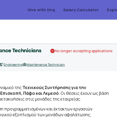
Hire with linq
Salary Calculator
Expl
ance Technicians
No longer accepting applications
Engineering
Maintenance Technician
υναμικό της
Τεχνικούς Συντήρησης για την
Επισκοπή, Πάφο και Λεμεσό
. Οι θέσεις έχουν ως βάση
μετακινήσεις στις μονάδες της εταιρείας.
εση προγραμματισμένων και έκτακτων εργασιών
λογικού εξοπλισμού των μονάδων αφαλάτωσης,