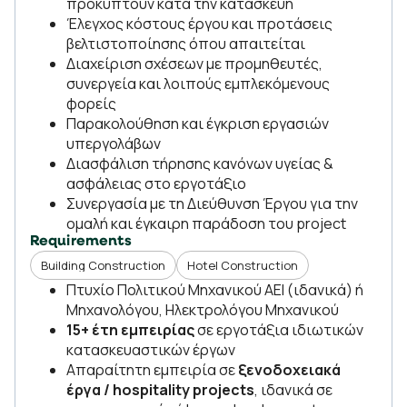
προκύπτουν κατά την κατασκευή
Έλεγχος κόστους έργου και προτάσεις
βελτιστοποίησης όπου απαιτείται
Διαχείριση σχέσεων με προμηθευτές,
συνεργεία και λοιπούς εμπλεκόμενους
φορείς
Παρακολούθηση και έγκριση εργασιών
υπεργολάβων
Διασφάλιση τήρησης κανόνων υγείας &
ασφάλειας στο εργοτάξιο
Συνεργασία με τη Διεύθυνση Έργου για την
ομαλή και έγκαιρη παράδοση του project
Requirements
Building Construction
Hotel Construction
Πτυχίο Πολιτικού Μηχανικού ΑΕΙ (ιδανικά) ή
Μηχανολόγου, Ηλεκτρολόγου Μηχανικού
15+ έτη εμπειρίας
σε εργοτάξια ιδιωτικών
κατασκευαστικών έργων
Απαραίτητη εμπειρία σε
ξενοδοχειακά
έργα / hospitality projects
, ιδανικά σε