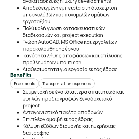
ανακατασκευές ή luxury developments
Αποδεδειγμένη εμπειρία στη διαχείριση
υπεργολάβων και πολυμελών ομάδων
εργοταξίου
Πολύ καλή γνώση κατασκευαστικών
διαδικασιών και project execution
Γνώση AutoCAD, MS Office και εργαλείων
παρακολούθησης έργου
Ικανότητα λήψης αποφάσεων και επίλυσης
προβλημάτων υπό πίεση
Διαθεσιμότητα για εργασία εκτός έδρας
Benefits
Free meals
Transportation expenses
Συμμετοχή σε ένα ιδιαίτερα απαιτητικό και
υψηλών προδιαγραφών ξενοδοχειακό
project
Ανταγωνιστικό πακέτο αποδοχών
Επιπλέον αμοιβή εκτός έδρας
Κάλυψη εξόδων διαμονής και ημερήσιας
διατροφής