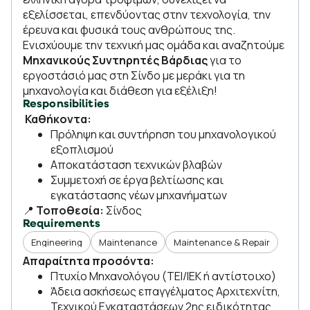
εξελίσσεται, επενδύοντας στην τεχνολογία, την
έρευνα και φυσικά τους ανθρώπους της.
Ενισχύουμε την τεχνική μας ομάδα και αναζητούμε
Μηχανικούς Συντηρητές Βάρδιας
για το
εργοστάσιό μας στη Σίνδο με μεράκι για τη
μηχανολογία και διάθεση για εξέλιξη!
Responsibilities
Καθήκοντα:
Πρόληψη και συντήρηση του μηχανολογικού
εξοπλισμού
Αποκατάσταση τεχνικών βλαβών
Συμμετοχή σε έργα βελτίωσης και
εγκατάστασης νέων μηχανήματων
📍
Τοποθεσία:
Σίνδος
Requirements
Engineering
Maintenance
Maintenance & Repair
Απαραίτητα προσόντα:
Πτυχίο Μηχανολόγου (ΤΕΙ/ΙΕΚ ή αντίστοιχο)
Άδεια ασκήσεως επαγγέλματος Αρχιτεχνίτη,
Τεχνικού Εγκαταστάσεων 2ης ειδικότητας