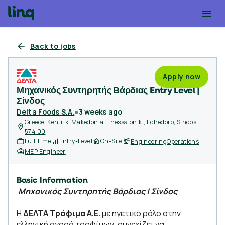
Back to jobs
Apply now
Μηχανικός Συντηρητής Βάρδιας Entry Level |
Σίνδος
Delta Foods S.A.
●
3 weeks ago
Greece, Kentriki Makedonia, Thessaloniki, Echedoro, Sindos,
574 00
Full Time
Entry-Level
On-Site
Engineering
Operations
MEP Engineer
Basic Information
Μηχανικός Συντηρητής Βάρδιας | Σίνδος
Η
ΔΕΛΤΑ Τρόφιμα Α.Ε.
με ηγετικό ρόλο στην
ελληνική αγορά τροφίμων, συνεχίζει να