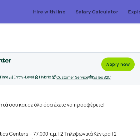
Hire with linq
Salary Calculator
Expl
nter
Apply now
 Time
Entry-Level
Hybrid
Customer Service
Sales B2C
τά σου και σε όλα όσα έχεις να προσφέρεις!
ics Centers – 77.000 τ.μ. | 2 Τηλεφωνικά Κέντρα | 2