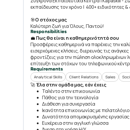
Σύγχρονα Εκπαιδευτικά Κέντρα | Kapaskill -
εκπαίδευσης τον χρόνο | 400+ ειδικότητες & 
🎯
Ο στόχος μας
Καλύτερη ζωή για Όλους, Παντού!
Responsibilities
💼
Πως θα είναι η καθημερινότητά σου
Προσφέρεις καθημερινά να παρέχεις την καλύ
εισερχόμενες κλήσεις, διερευνάς τις ανάγκες
φροντίζεις για την πώληση ολοκληρωμένων λ
επίτευξη των στόχων του τηλεφωνικού κέντ
Requirements
Analytical Skills
Client Relations
Sales
Soci
🚀
Έλα στην ομάδα μας, εάν έχεις
Ταλέντο στην επικοινωνία
Πάθος για την τεχνολογία
Διάθεση για συνεργασία
Ικανότητα επικοινωνίας με πελατολόγι
Δυνατότητα απομακρυσμένης εργασίας
Ευχέρεια στην αγγλική γλώσσα
Άνεση στη χρήση Η/Υ