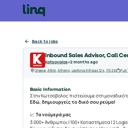
Back to jobs
Inbound Sales Advisor, Call Ce
Kotsovolos
●
2 months ago
Greece, Attiki, Athens, Leoforos Kifisias 124, 115 26
Full
Basic Information
Στην Κωτσόβολος πιστεύουμε στη μοναδικότη
Εδώ, δημιουργείς το δικό σου ρεύμα!
📈
Τα νούμερά μας
3.000+ Άνθρωποι | 100+ Καταστήματα | 2 Logist