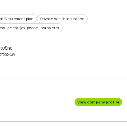
on/Retirement plan
Private health insurance
equipment (ex. phone, laptop etc)
πτυξης
ς στόχων
View company profile