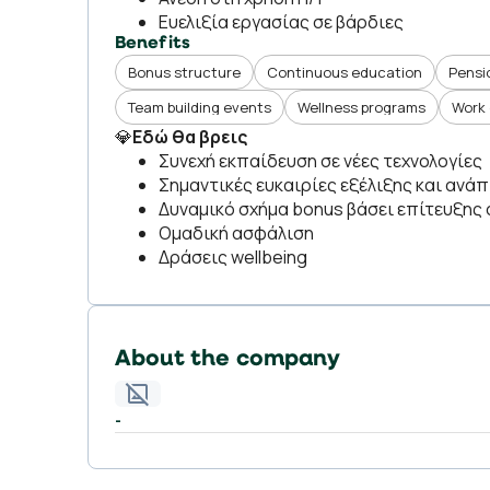
Ευελιξία εργασίας σε βάρδιες
Benefits
Bonus structure
Continuous education
Pensi
Team building events
Wellness programs
Work 
💎
Εδώ θα βρεις
Συνεχή εκπαίδευση σε νέες τεχνολογίες
Σημαντικές ευκαιρίες εξέλιξης και ανά
Δυναμικό σχήμα bonus βάσει επίτευξη
Ομαδική ασφάλιση
Δράσεις wellbeing
About the company
-