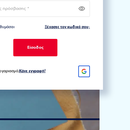
Ξέχασες τον κωδικό σου;
 θυμάσαι
Είσοδος
λογαριασμό;
Κάνε εγγραφή!