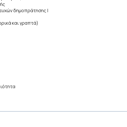
μής
τευχών δημοπράτησης |
ορικά και γραπτά)
οιότητα