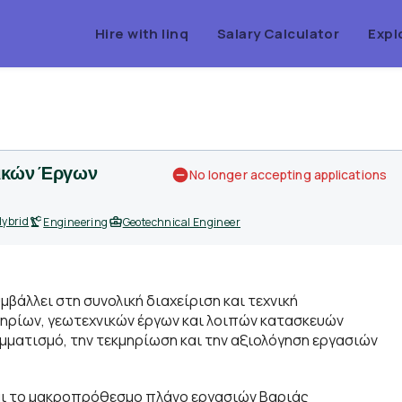
Hire with linq
Salary Calculator
Expl
νικών Έργων
No longer accepting applications
ybrid
Engineering
Geotechnical Engineer
μβάλλει στη συνολική διαχείριση και τεχνική
ηρίων, γεωτεχνικών έργων και λοιπών κατασκευών
ματισμό, την τεκμηρίωση και την αξιολόγηση εργασιών
και το μακροπρόθεσμο πλάνο εργασιών Βαριάς