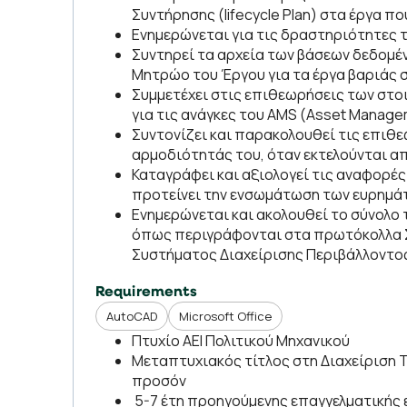
Συντήρησης (lifecycle Plan) στα έργα π
Ενημερώνεται για τις δραστηριότητες 
Συντηρεί τα αρχεία των βάσεων δεδομέ
Μητρώο του Έργου για τα έργα βαριάς 
Συμμετέχει στις επιθεωρήσεις των στο
για τις ανάγκες του AMS (Asset Manage
Συντονίζει και παρακολουθεί τις επιθ
αρμοδιότητάς του, όταν εκτελούνται α
Καταγράφει και αξιολογεί τις αναφορέ
προτείνει την ενσωμάτωση των ευρημά
Ενημερώνεται και ακολουθεί το σύνολο 
όπως περιγράφονται στα πρωτόκολλα Συ
Συστήματος Διαχείρισης Περιβάλλοντο
Requirements
AutoCAD
Microsoft Office
Πτυχίο ΑΕΙ Πολιτικού Μηχανικού
Μεταπτυχιακός τίτλος στη Διαχείριση 
προσόν
5-7 έτη προηγούμενης επαγγελματικής 