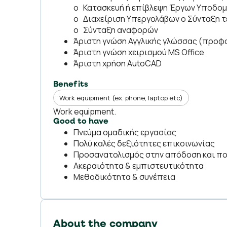
o Κατασκευή ή επίβλεψη Έργων Υποδο
o Διαχείριση Υπεργολάβων o Σύνταξη 
o Σύνταξη αναφορών
Άριστη γνώση Αγγλικής γλώσσας (προφ
Άριστη γνώση χειρισμού MS Office
Άριστη χρήση AutoCAD
Benefits
Work equipment (ex. phone, laptop etc)
Work equipment.
Good to have
Πνεύμα ομαδικής εργασίας
Πολύ καλές δεξιότητες επικοινωνίας
Προσανατολισμός στην απόδοση και π
Ακεραιότητα & εμπιστευτικότητα
Μεθοδικότητα & συνέπεια
About the company